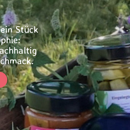
 ein Stück
phie:
achhaltig
schmack.