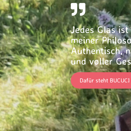
Jedes Glas ist
meiner Philoso
Authentisch, n
und voller Ge
Dafür steht BUCUCI